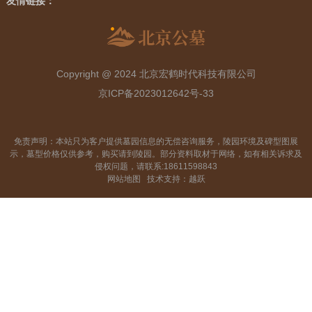
友情链接：
Copyright @ 2024 北京宏鹤时代科技有限公司
京ICP备2023012642号-33
免责声明：本站只为客户提供墓园信息的无偿咨询服务，陵园环境及碑型图展
示，墓型价格仅供参考，购买请到陵园。部分资料取材于网络，如有相关诉求及
侵权问题，请联系:18611598843
网站地图
技术支持：越跃
2、了解环境好价格又亲民墓地？