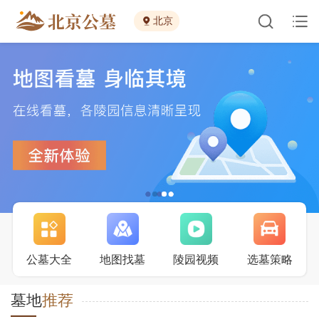
北京
公墓大全
地图找墓
陵园视频
选墓策略
墓地
推荐