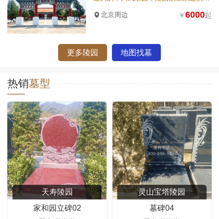
6000
北京周边
￥
起
更多陵园
地图找墓
热销
墓型
天寿陵园
灵山宝塔陵园
家和园立碑02
墓碑04