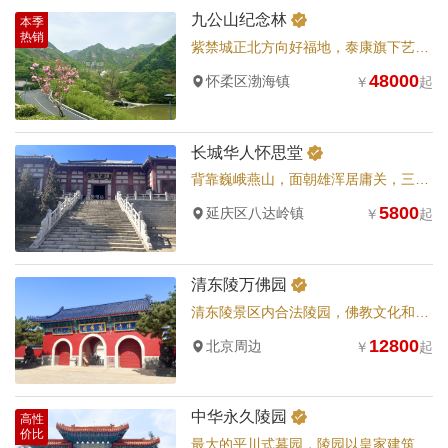
九公山纪念林
本季
热销
紫禁城正北方向好福地，泰康旗下艺术碑树葬陵园
48000
怀柔区渤海镇
￥
起
长城华人怀思堂
背靠巍峨燕山，面朝雄浑居庸关，三面环山，环抱自然之美
5800
延庆区八达岭镇
￥
起
清东陵万佛园
清东陵景区内合法陵园，佛教文化和孝道文化与现代园林艺术有机融合，佛教精品旅游圣地。
12800
北京周边
￥
起
中华永久陵园
高性
价比
最大的平川式墓园，陵园以皇家建筑风格为载体吸取现代园林艺术之精华。