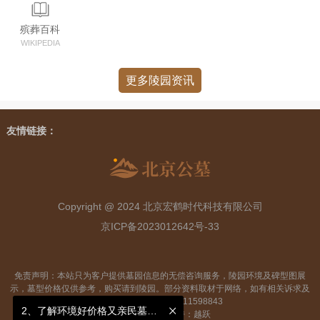
殡葬百科
WIKIPEDIA
更多陵园资讯
友情链接：
Copyright @ 2024 北京宏鹤时代科技有限公司
京ICP备2023012642号-33
2、了解环境好价格又亲民墓地？
免责声明：本站只为客户提供墓园信息的无偿咨询服务，陵园环境及碑型图展
1、咨询顾问，了解正规价格亲民墓地咨询顾问，了解正规价格亲民墓地？
示，墓型价格仅供参考，购买请到陵园。部分资料取材于网络，如有相关诉求及
侵权问题，请联系:18611598843
2、了解环境好价格又亲民墓地？
网站地图
技术支持：越跃